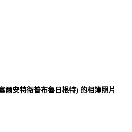
(比利時:布魯塞爾安特衛普布魯日根特) 的相簿照片