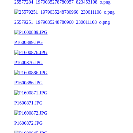
25577284_1979035278780957_823453108_o.png
25579251_1979035248780960_230011108_o.png
P1600889.JPG
P1600876.JPG
P1600886.JPG
P1600871.JPG
P1600872.JPG