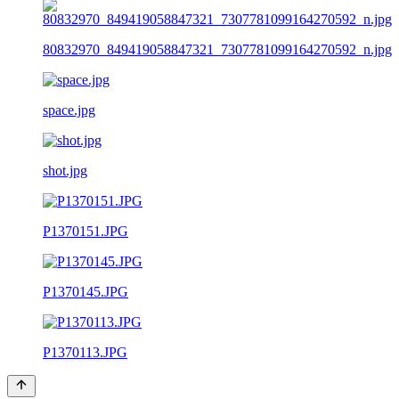
80832970_849419058847321_7307781099164270592_n.jpg
space.jpg
shot.jpg
P1370151.JPG
P1370145.JPG
P1370113.JPG