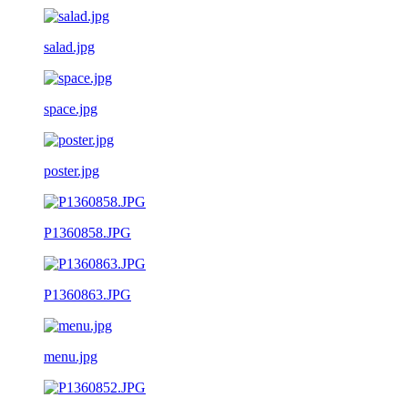
salad.jpg
space.jpg
poster.jpg
P1360858.JPG
P1360863.JPG
menu.jpg