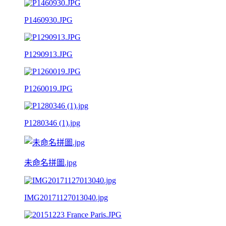
P1460930.JPG
P1290913.JPG
P1260019.JPG
P1280346 (1).jpg
未命名拼圖.jpg
IMG20171127013040.jpg